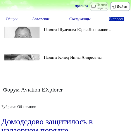
Полная
правила
Войти
версия
Общий
Авторские
Сослуживцы
В прессе
Памяти Шулепова Юрия Леонидовича
Памяти Копец Инны Андреевны
Форум Aviation EXplorer
Рубрика:
Об авиации
Домодедово защитилось в
надзорном порядке