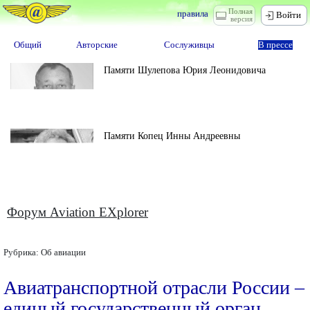
Полная
правила
Войти
версия
Общий
Авторские
Сослуживцы
В прессе
Памяти Шулепова Юрия Леонидовича
Памяти Копец Инны Андреевны
Форум Aviation EXplorer
Рубрика:
Об авиации
Авиатранспортной отрасли России –
единый государственный орган