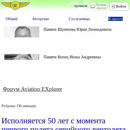
Полная
правила
Войти
версия
Общий
Авторские
Сослуживцы
В прессе
Памяти Шулепова Юрия Леонидовича
Памяти Копец Инны Андреевны
Форум Aviation EXplorer
Рубрика:
Об авиации
Исполняется 50 лет с момента
первого полета серийного вертолета