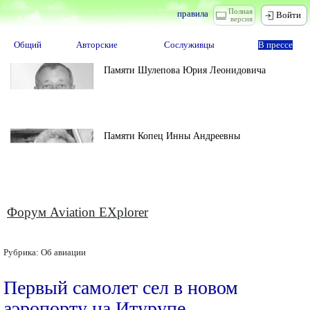
Полная
правила
Войти
версия
Общий
Авторские
Сослуживцы
В прессе
Памяти Шулепова Юрия Леонидовича
Памяти Копец Инны Андреевны
Форум Aviation EXplorer
Рубрика:
Об авиации
Первый самолет сел в новом
аэропорту на Итурупе