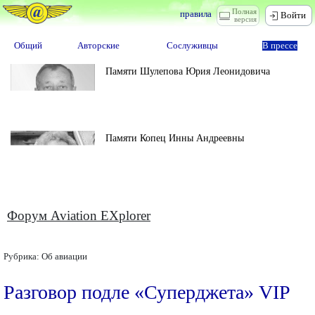
Полная
правила
Войти
версия
Общий
Авторские
Сослуживцы
В прессе
Памяти Шулепова Юрия Леонидовича
Памяти Копец Инны Андреевны
Форум Aviation EXplorer
Рубрика:
Об авиации
Разговор подле «Суперджета» VIP