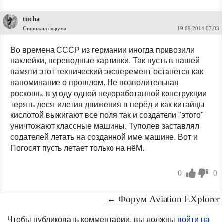
tucha
Старожил форума
19.09.2014 07:03
Во времена СССР из германии иногда привозили
наклейки, переводные картинки. Так пусть в нашей
памяти этот технический эксперемент останется как
напоминание о прошлом. Не позволительная
роскошь, в угоду одной недоработанной конструкции
терять десятилетия движения в перёд и как китайцы
кислотой выжигают все поля так и создатели "этого"
уничтожают классные машины. Туполев заставлял
содателей летать на созданной име машине. Вот и
Погосят пусть летает только на нёМ.
0
0
← Форум Aviation EXplorer
Чтобы публиковать комментарии, вы должны
войти на