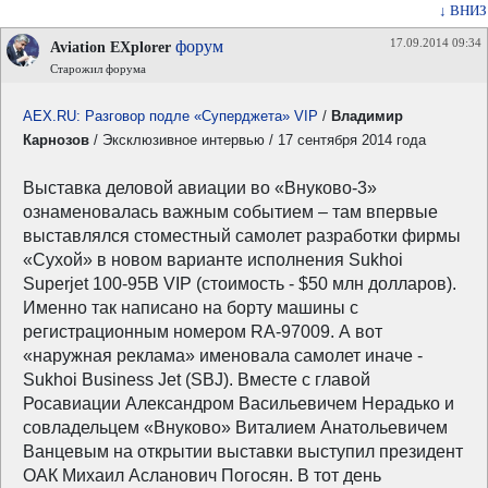
↓ ВНИЗ
17.09.2014 09:34
форум
Aviation EXplorer
Старожил форума
AEX.RU: Разговор подле «Суперджета» VIP
/
Владимир
Карнозов
/ Эксклюзивное интервью / 17 сентября 2014 года
Выставка деловой авиации во «Внуково-3»
ознаменовалась важным событием – там впервые
выставлялся стоместный самолет разработки фирмы
«Сухой» в новом варианте исполнения Sukhoi
Superjet 100-95B VIP (стоимость - $50 млн долларов).
Именно так написано на борту машины с
регистрационным номером RA-97009. А вот
«наружная реклама» именовала самолет иначе -
Sukhoi Business Jet (SBJ). Вместе с главой
Росавиации Александром Васильевичем Нерадько и
совладельцем «Внуково» Виталием Анатольевичем
Ванцевым на открытии выставки выступил президент
ОАК Михаил Асланович Погосян. В тот день