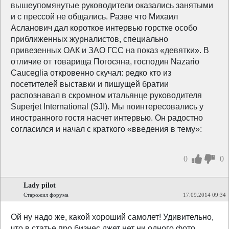
вышеупомянутые руководители оказались занятыми
и с прессой не общались. Разве что Михаил
Асланович дал короткое интервью горстке особо
приближенных журналистов, специально
привезенных ОАК и ЗАО ГСС на показ «девятки». В
отличие от товарища Погосяна, господин Nazario
Cauceglia откровенно скучал: редко кто из
посетителей выставки и пишущей братии
распознавал в скромном итальянце руководителя
Superjet International (SJI). Мы поинтересовались у
иностранного гостя насчет интервью. Он радостно
согласился и начал с краткого «введения в тему»:
0
0
Lady pilot
Старожил форума
17.09.2014 09:34
Ой ну надо же, какой хороший самолет! Удивительно,
что в статье про бизнес джет нет ни одного фото