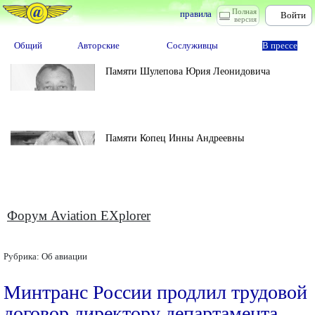
Полная
правила
Войти
версия
Общий
Авторские
Сослуживцы
В прессе
Памяти Шулепова Юрия Леонидовича
Памяти Копец Инны Андреевны
Форум Aviation EXplorer
Рубрика:
Об авиации
Минтранс России продлил трудовой
договор директору департамента