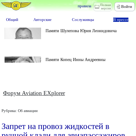
Полная
правила
Войти
версия
Общий
Авторские
Сослуживцы
В прессе
Памяти Шулепова Юрия Леонидовича
Памяти Копец Инны Андреевны
Форум Aviation EXplorer
Рубрика:
Об авиации
Запрет на провоз жидкостей в
ручной клади для авиапассажиров