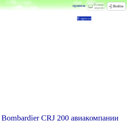
Полная
правила
Войти
версия
В прессе
 Bombardier CRJ 200 авиакомпании