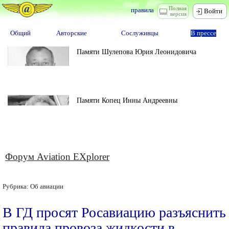
Полная
правила
Войти
версия
Общий
Авторские
Сослуживцы
В прессе
Памяти Шулепова Юрия Леонидовича
Памяти Копец Инны Андреевны
Форум Aviation EXplorer
Рубрика:
Об авиации
В ГД просят Росавиацию разъяснить
правила провоза жидкости в