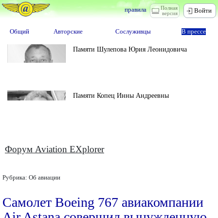
Полная
правила
Войти
версия
Общий
Авторские
Сослуживцы
В прессе
Памяти Шулепова Юрия Леонидовича
Памяти Копец Инны Андреевны
Форум Aviation EXplorer
Рубрика:
Об авиации
Самолет Boeing 767 авиакомпании
Air Astana совершил вынужденную