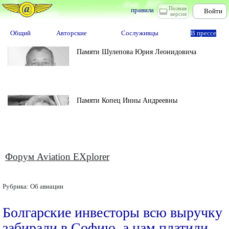
Полная
правила
Войти
версия
Общий
Авторские
Сослуживцы
В прессе
Памяти Шулепова Юрия Леонидовича
Памяти Копец Инны Андреевны
Форум Aviation EXplorer
Рубрика:
Об авиации
Болгарские инвесторы всю выручку
забирали в Софию, а нам платили