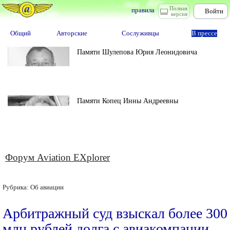
Полная
правила
Войти
версия
Общий
Авторские
Сослуживцы
В прессе
Памяти Шулепова Юрия Леонидовича
Памяти Копец Инны Андреевны
Форум Aviation EXplorer
Рубрика:
Об авиации
Арбитражный суд взыскал более 300
млн рублей долга с авиакомпании