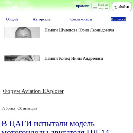
Полная
правила
Войти
версия
Общий
Авторские
Сослуживцы
В прессе
Памяти Шулепова Юрия Леонидовича
Памяти Копец Инны Андреевны
Форум Aviation EXplorer
Рубрика:
Об авиации
В ЦАГИ испытали модель
мотогондолы двигателя ПД-14