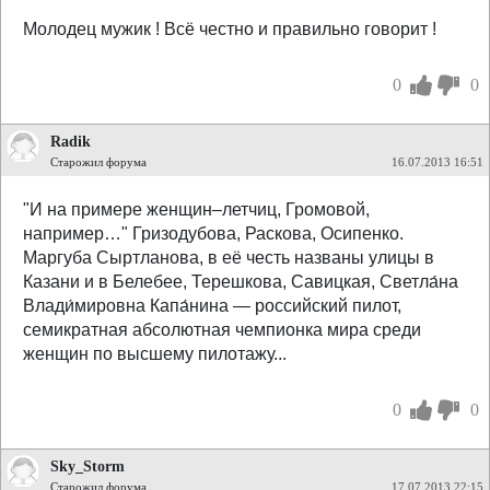
Молодец мужик ! Всё честно и правильно говорит !
0
0
Radik
Старожил форума
16.07.2013 16:51
"И на примере женщин–летчиц, Громовой,
например…" Гризодубова, Раскова, Осипенко.
Маргуба Сыртланова, в её честь названы улицы в
Казани и в Белебее, Терешкова, Савицкая, Светла́на
Влади́мировна Капа́нина — российский пилот,
семикратная абсолютная чемпионка мира среди
женщин по высшему пилотажу...
0
0
Sky_Storm
Старожил форума
17.07.2013 22:15