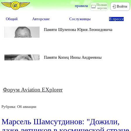
Полная
правила
Войти
версия
Общий
Авторские
Сослуживцы
В прессе
Памяти Шулепова Юрия Леонидовича
Памяти Копец Инны Андреевны
Форум Aviation EXplorer
Рубрика:
Об авиации
Марсель Шамсутдинов: "Дожили,
даже летчиков в космической стране