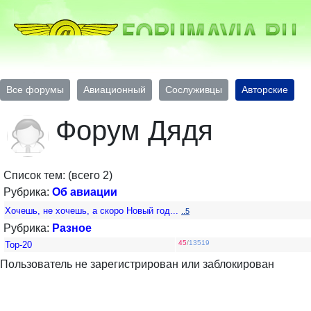
Все форумы
Авиационный
Сослуживцы
Авторские
Форум Дядя
Список тем: (всего 2)
Рубрика:
Об авиации
Хочешь, не хочешь, а скоро Новый год...
..5
Рубрика:
Разное
45
/
13519
Top-20
Пользователь не зарегистрирован или заблокирован