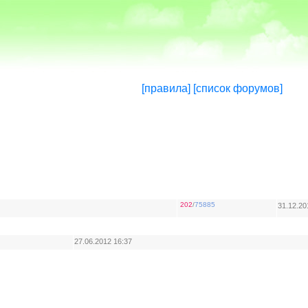
[правила]
[список форумов]
202
/
75885
31.12.20
27.06.2012 16:37