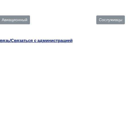
Авиационный
Сослуживцы
вязь/Связаться с администрацией