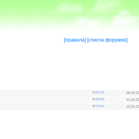
[правила]
[список форумов]
2
/
36165
06.03.2
5
/
36508
01.03.2
8
/
37064
15.02.2