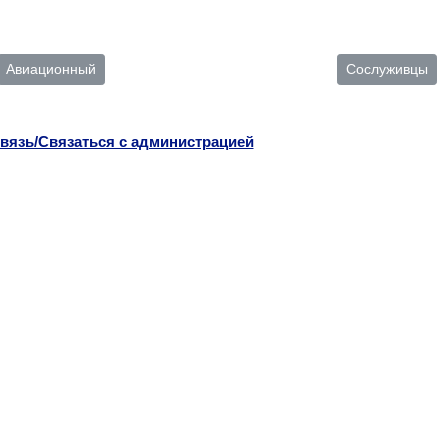
Авиационный
Сослуживцы
вязь/Связаться с администрацией