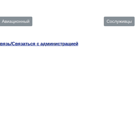
Авиационный
Сослуживцы
вязь/Связаться с администрацией