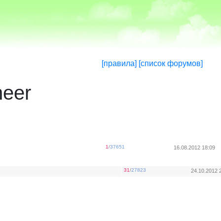
[правила]
[список форумов]
neer
1
/
37651
16.08.2012 18:09
31
/
27823
24.10.2012 