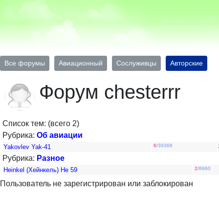
Все форумы
Авиационный
Сослуживцы
Авторские
Форум chesterrr
Список тем: (всего 2)
Рубрика:
Об авиации
6
/
39368
Yakovlev Yak-41
Рубрика:
Разное
2
/
8960
Heinkel (Хейнкель) Не 59
Пользователь не зарегистрирован или заблокирован