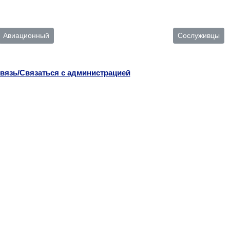
Авиационный
Сослуживцы
вязь/Связаться с администрацией