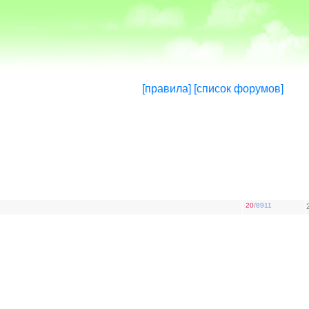
[правила]
[список форумов]
20
/
8911