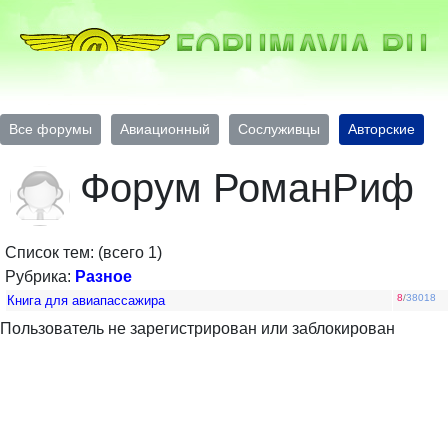
Все форумы
Авиационный
Сослуживцы
Авторские
Форум РоманРиф
Список тем: (всего 1)
Рубрика:
Разное
8
/
38018
Книга для авиапассажира
Пользователь не зарегистрирован или заблокирован