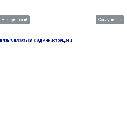
Авиационный
Сослуживцы
вязь/Связаться с администрацией