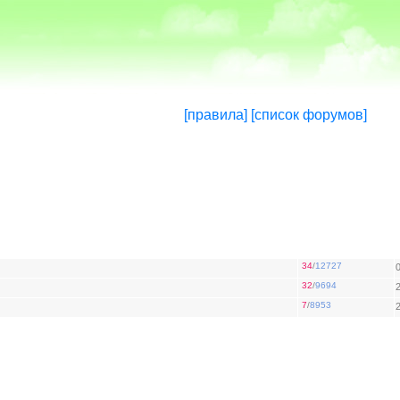
[правила]
[список форумов]
34
/
12727
32
/
9694
7
/
8953