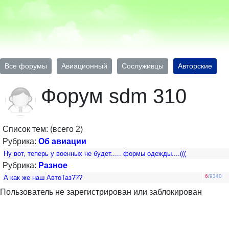
Все форумы
Авиационный
Сослуживцы
Авторские
Форум sdm 310
Список тем: (всего 2)
Рубрика:
Об авиации
Ну вот, теперь у военных не будет..... формы одежды....(((
Рубрика:
Разное
6
/
9340
А как же наш АвтоТаз???
Пользователь не зарегистрирован или заблокирован