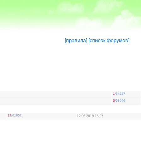
[правила]
[список форумов]
1
/
34287
5
/
58666
12
/
61852
12.06.2019 18:27