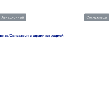
Авиационный
Сослуживцы
вязь/Связаться с администрацией