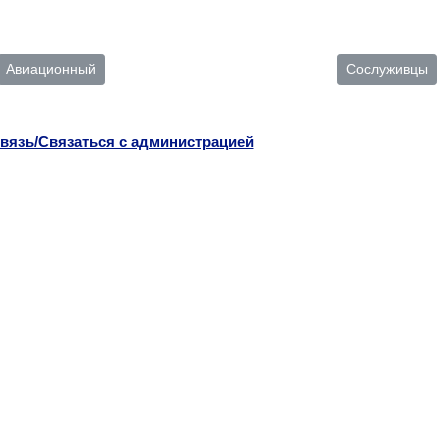
Авиационный
Сослуживцы
вязь/Связаться с администрацией