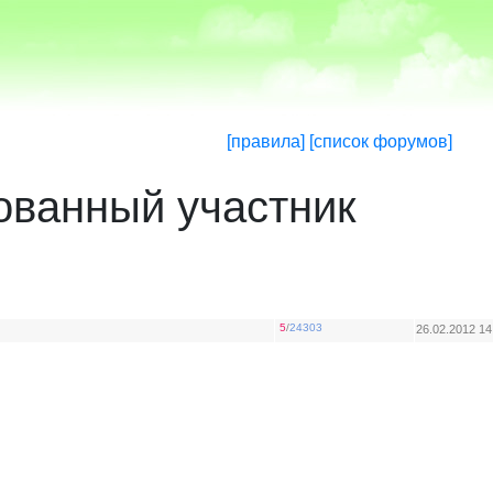
[правила]
[список форумов]
ованный участник
5
/
24303
26.02.2012 14