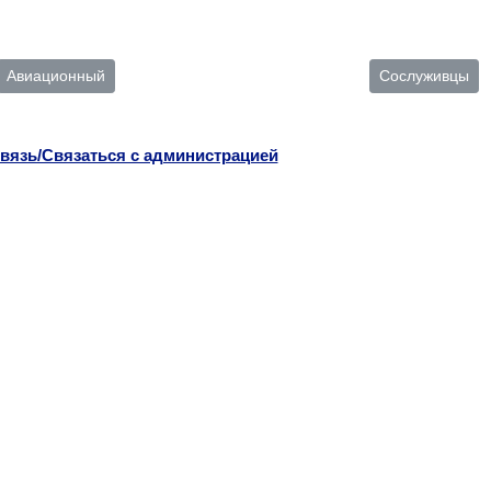
Авиационный
Сослуживцы
вязь/Связаться с администрацией