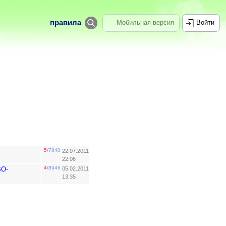
правила
Мобильная версия
Войти
5
/
7840
22.07.2011
22:06
4
/
8946
О-
05.02.2011
13:35