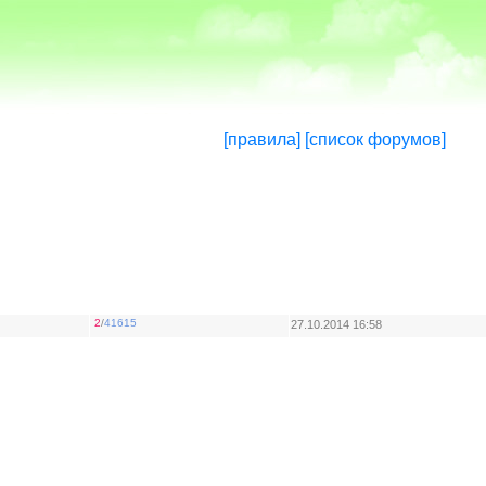
[правила]
[список форумов]
2
/
41615
27.10.2014 16:58