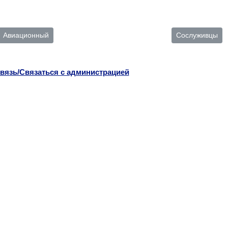
Авиационный
Сослуживцы
вязь/Связаться с администрацией