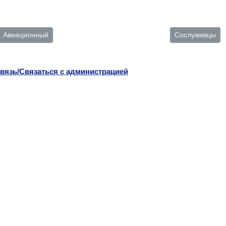
Авиационный
Сослуживцы
вязь/Связаться с администрацией