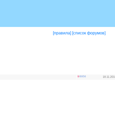
[правила]
[список форумов]
9
/
8956
18.11.201