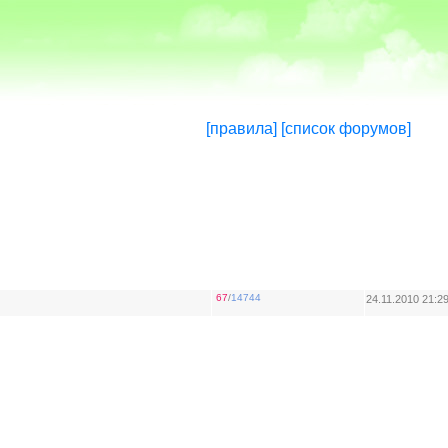
[правила]
[список форумов]
67
/
14744
24.11.2010 21:2