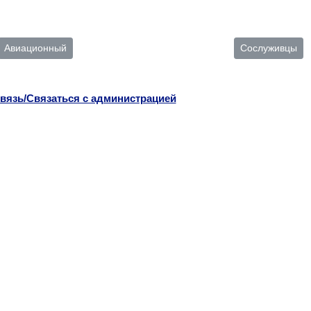
Авиационный
Сослуживцы
вязь/Связаться с администрацией