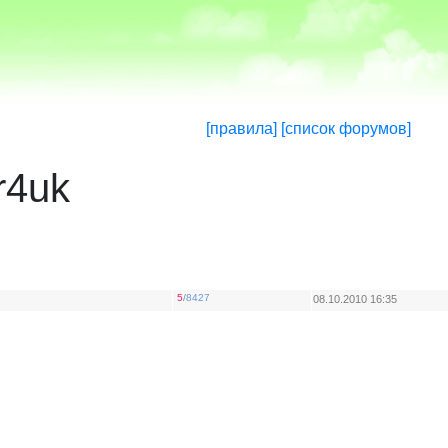
[правила]
[список форумов]
r4uk
5
/
8427
08.10.2010 16:35