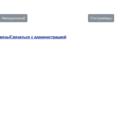
Авиационный
Сослуживцы
вязь/Связаться с администрацией