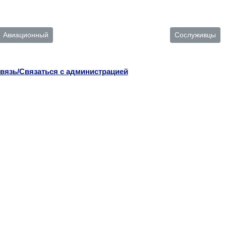
Авиационный
Сослуживцы
вязь/Связаться с администрацией