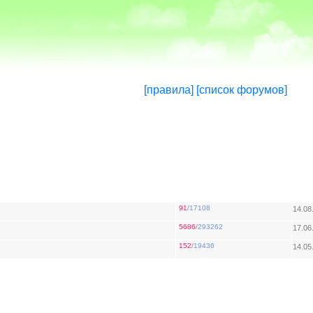
[правила]
[список форумов]
91
/
17108
14.08
5686
/
293262
17.06
152
/
19436
14.05