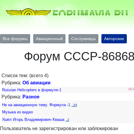
Все форумы
Авиационный
Сослуживцы
Авторские
Форум СССР-8686
Список тем: (всего 4)
Рубрика:
Об авиации
11
/
Russian Helicopters в формуле-1
Рубрика:
Разное
Не на авиационную тему. Формула -1
..24
Музыка из видео
Ушёл Игорь Владимирович Кваша
..2
Пользователь не зарегистрирован или заблокирован