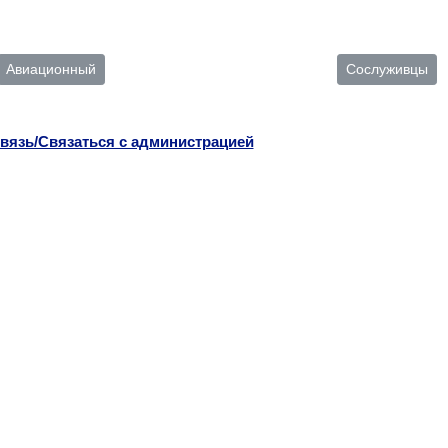
Авиационный
Сослуживцы
вязь/Связаться с администрацией