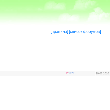
[правила]
[список форумов]
2
/
10291
19.06.2010 