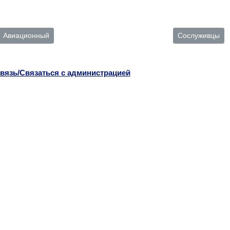
Авиационный
Сослуживцы
вязь/Связаться с администрацией