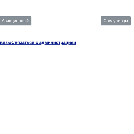
Авиационный
Сослуживцы
вязь/Связаться с администрацией