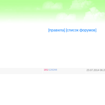
[правила]
[список форумов]
181
/
126266
23.07.2014 06:2