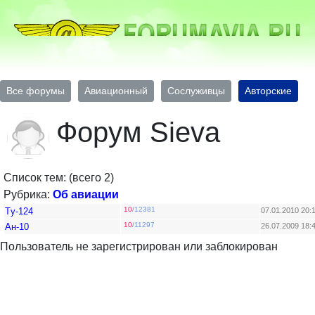
Все форумы
Авиационный
Сослуживцы
Авторские
Форум Sieva
Список тем: (всего 2)
Рубрика:
Об авиации
10
/
12381
Tу-124
07.01.2010 20:
10
/
11297
Ан-10
26.07.2009 18:
Пользователь не зарегистрирован или заблокирован