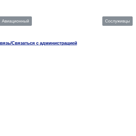
Авиационный
Сослуживцы
вязь/Связаться с администрацией