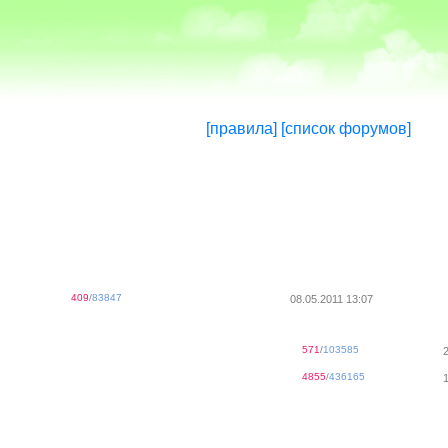
[правила]
[список форумов]
409
/
83847
08.05.2011 13:07
571
/
103585
4855
/
436165