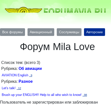
Все форумы
Авиационный
Сослуживцы
Авторские
Форум Mila Love
Список тем: (всего 3)
Рубрика:
Об авиации
AVIATION English
..9
Рубрика:
Разное
Let's talk!
..12
Brush up your ENGLISH!! Help to all who wish to know!
..98
Пользователь не зарегистрирован или заблокирован