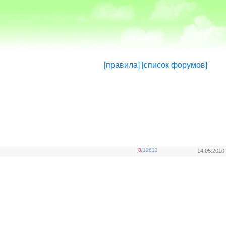
[правила]
[список форумов]
8
/
12613
14.05.2010