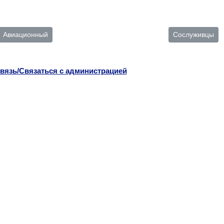
Авиационный
Сослуживцы
вязь/Связаться с администрацией