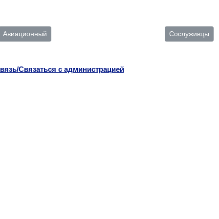
Авиационный
Сослуживцы
вязь/Связаться с администрацией