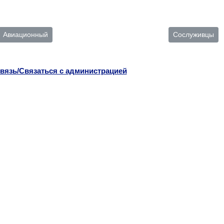
Авиационный
Сослуживцы
вязь/Связаться с администрацией