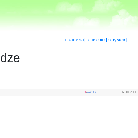
[правила]
[список форумов]
idze
4
/
12439
02.10.2009