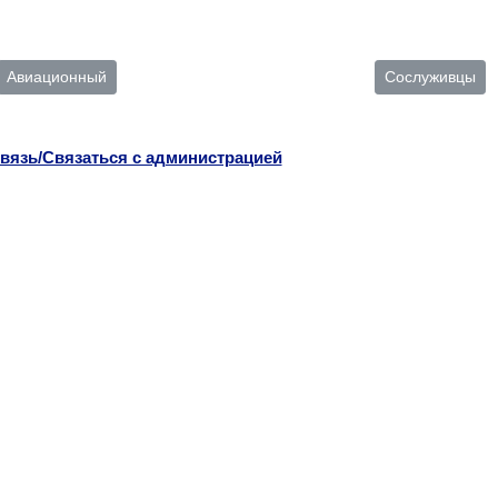
Авиационный
Сослуживцы
вязь/Связаться с администрацией