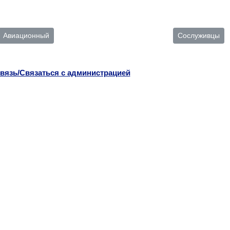
Авиационный
Сослуживцы
вязь/Связаться с администрацией