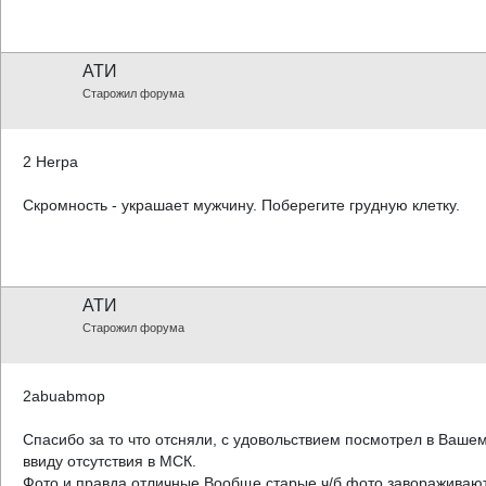
АТИ
Старожил форума
2 Herpa
Скромность - украшает мужчину. Поберегите грудную клетку.
АТИ
Старожил форума
2abuabmop
Спасибо за то что отсняли, с удовольствием посмотрел в Ваше
ввиду отсутствия в МСК.
Фото и правда отличные.Вообще старые ч/б фото завораживают