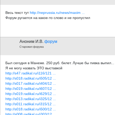
Весь текст тут
http://neprussia.ru/news/maxim ...
Форум ругается на какое-то слово и не пропустил
Аноним И.В.
форум
Старожил форума
Был сегодня в Манеже. 250 руб. билет. Лучше бы пивка выпил...
Я не могу назвать ЭТО выставкой
http://s47.radikal.ru/i116/121 ...
http://s018.radikal.ru/i505/12 ...
http://s017.radikal.ru/i404/12 ...
http://s019.radikal.ru/i607/12 ...
http://s019.radikal.ru/i629/12 ...
http://s013.radikal.ru/i325/12 ...
http://s011.radikal.ru/i315/12 ...
http://s018.radikal.ru/i500/12 ...
http://s008.radikal.ru/i303/12 ...