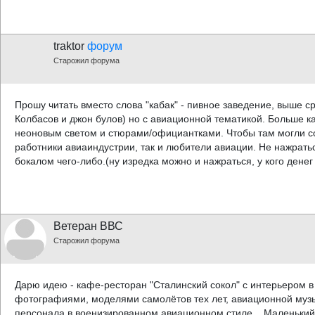
traktor
форум
Старожил форума
Прошу читать вместо слова "кабак" - пивное заведение, выше с
Колбасов и джон булов) но с авиационной тематикой. Больше к
неоновым светом и стюрами/официантками. Чтобы там могли с
работники авиаиндустрии, так и любители авиации. Не нажрать
бокалом чего-либо.(ну изредка можно и нажраться, у кого денег
Ветеран ВВС
Старожил форума
Дарю идею - кафе-ресторан "Сталинский сокол" с интерьером в с
фотографиями, моделями самолётов тех лет, авиационной му
персонала в военизированном авиационном стиле... Маленький