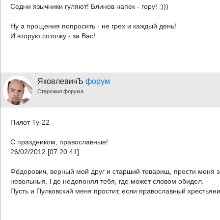
Седни язычники гуляют! Блинов напек - гору! :)))
Ну а прощения попросить - не грех и каждый день!
И вторую соточку - за Вас!
ЯковлевичЪ
форум
Старожил форума
Пилот Ту-22
С праздником, православные!
26/02/2012 [07:20:41]
Фёдорович, верный мой друг и старший товарищ, прости меня з
невольныя. Где недопонял тебя, где может словом обидел.
Пусть и Пулковский меня простит, если православный хрестьяни