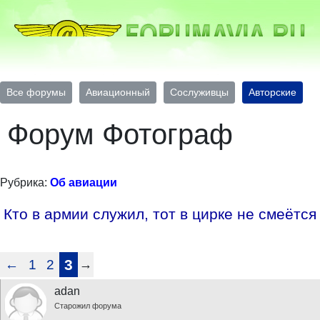
Все форумы
Авиационный
Сослуживцы
Авторские
Форум Фотограф
Рубрика:
Об авиации
Кто в армии служил, тот в цирке не смеётся
←
1
2
3
→
adan
Старожил форума