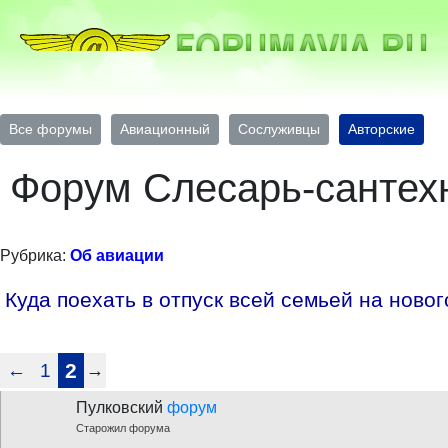
Все форумы
Авиационный
Сослуживцы
Авторские
Форум Слесарь-сантех
Рубрика:
Об авиации
Куда поехать в отпуск всей семьей на ново
←
1
2
→
Пулковский
форум
Старожил форума