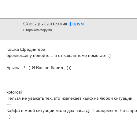
Слесарь-сантехник
форум
Старожил форума
Кошка Шредингера
бромгексину попейте... и от кашля тоже помогает :)
---
Брысь... ! ;-) Я Вас не банил ;-)))
kotorosl
Нельзя не уважать тех, кто извлекает кайф из любой ситуации.
---
Кайфа в моей ситуации мало два часа ДТП оформлял. Но в прот
;-)