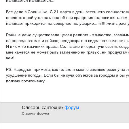
начинается начинается...
Все дело в Солнышке. С 21 марта в день весеннего солнцестоя
после которой угол наклона её оси вращения становится таким,
начинает приходится на северное полушарие... и !!! жизнь расп
Раньше даже существовала целая религия - язычество, главным
её последователи и сейчас, неоднократно видел на языческих
И в чем-то язычники правы, Солнышко и через тучи светит, созд
мне кажется не может быть затменено ни грязью, ни продуктам
чем!
PS. Народная примета, как только я сменю зимнюю резину на 
ухудшение погоды. Если бы не куча объектов за городом я бы у
ползаю потихонечку...
Слесарь-сантехник
форум
Старожил форума