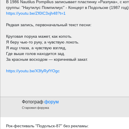
В 1986 Nautilus Pompilius записывает пластинку «Разлука», с к
группы: "Наутилус Помпилиус" - Концерт в Подольске (1987 год)
https://youtu.be/Zf0IC3xjh48?t=1
Редкая запись, первоначальный текст песни:
Кpуговая поpука мажет, как копоть.
Я беpу чью-то pуку, а чувствую локоть.
Я ищу глаза, а чувствую взгляд,
Где выше голов находится зад.
За кpасным восходом — коричневый закат.
https://youtu.be/X3fyRyfYOgc
Фотограф
форум
Старожил форума
Рок-фестиваль "Подольск-87" без рекламы: