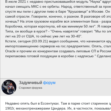
В июле 2021 г. недавно пристыковавшийся модуль "Наука" вдру
начал смещать МКС с ее орбиты. Народ, ответственный за прое
спустя мы пили с другом пиво в баре "Крушовице" в Москве. Он
самой отрасли. Говорили, конечно, о разном. В разговоре об это
хочешь? На этом грузовом корабле вся элементная база - разра
Коробочка, которая коротнула, ей как минимум 50 лет". Я говор
Типа, он вообще в курсе? - "Очень наврятли" говорит. "Мы по э
лет на 20 от США, то сейчас уже лет на 30-40".
Кстати, сегодня (03.09.21) видел сообщение, что начинается 
импортозамещению серверов на гос.предприятиях. Опять, стало
Oracle и прочим их конкурентам создавать липовые СП в России
перепаковка готовой поодукции в коробки с надписью " Сделано в
Задумчивый
форум
Старожил форума
Недавно опять был в Ессентуках. Там в парке стоит старинное 
1902г, механотренажерами Цандера. Их, в частности, показывал