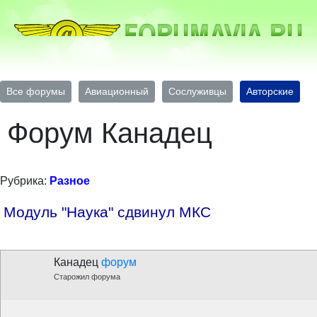
Все форумы
Авиационный
Сослуживцы
Авторские
Форум Канадец
Рубрика:
Разное
Модуль "Наука" сдвинул МКС
Канадец
форум
Старожил форума