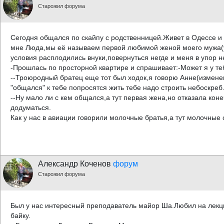
Старожил форума
Сегодня общался по скайпу с родственницей.Живет в Одессе и 
мне Люда,мы её называем первой любимой женой моего мужа(
условия расплодились внуки,повернуться негде и меня в упор н
-Прошлась по просторной квартире и спрашивает:-Может я у те
--Троюродный братец еще тот был ходок,я говорю Анне(измене
"общался" к тебе попросятся жить тебе надо строить небоскреб
--Ну мало ли с кем общался,а тут первая жена,но отказала конеч
додуматься.
Как у нас в авиации говорили молочные братья,а тут молочные 
Александр Коченов
форум
Старожил форума
Был у нас интересный преподаватель майор Ша.Любил на лекци
байку.