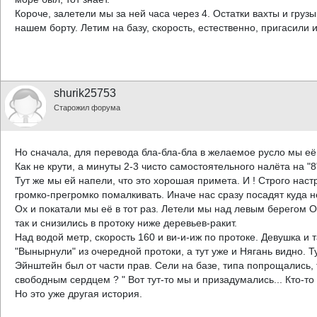
Короче, залетели мы за ней часа через 4. Остатки вахты и гру
нашем борту. Летим на базу, скорость, естественно, пригасили 
shurik25753
Старожил форума
Но сначала, для перевода бла-бла-бла в желаемое русло мы её
Как не крути, а минуты 2-3 чисто самостоятельного налёта на "8
Тут же мы ей напели, что это хорошая примета. И ! Строго нас
громко-прегромко помалкивать. Иначе нас сразу посадят куда н
Ох и покатали мы её в тот раз. Летели мы над левым берегом О
так и снизились в протоку ниже деревьев-ракит.
Над водой метр, скорость 160 и ви-и-иж по протоке. Девушка и 
"Вынырнули" из очередной протоки, а тут уже и Нягань видно. Ту
Эйнштейн был от части прав. Сели на базе, типа попрощались, 
свободным сердцем ? " Вот тут-то мы и призадумались... Кто-то 
Но это уже другая история.