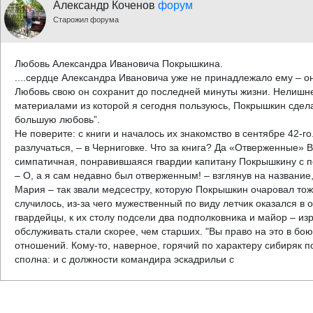
Александр Коченов
форум
Старожил форума
Любовь Александра Ивановича Покрышкина.
....сердце Александра Ивановича уже не принадлежало ему – о
Любовь свою он сохранит до последней минуты жизни. Нелишне 
материалами из которой я сегодня пользуюсь, Покрышкин сдела
большую любовь”.
Не поверите: с книги и началось их знакомство в сентябре 42-г
разлучаться, – в Черниговке. Что за книга? Да «Отверженные» 
симпатичная, понравившаяся гвардии капитану Покрышкину с пе
– О, а я сам недавно был отверженным! – взглянув на название
Мария – так звали медсестру, которую Покрышкин очаровал тоже
случилось, из-за чего мужественный по виду летчик оказался в 
гвардейцы, к их столу подсели два подполковника и майор – и
обслуживать стали скорее, чем старших. "Вы право на это в бо
отношений. Кому-то, наверное, горячий по характеру сибиряк п
сполна: и с должности командира эскадрильи с