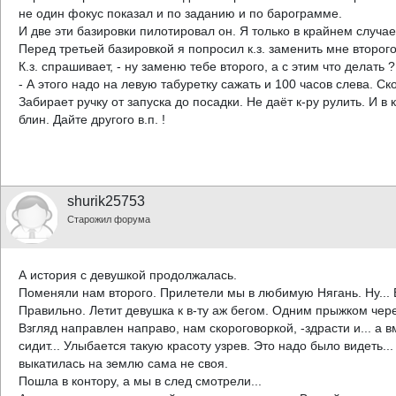
не один фокус показал и по заданию и по барограмме.
И две эти базировки пилотировал он. Я только в крайнем случае
Перед третьей базировкой я попросил к.з. заменить мне второго
К.з. спрашивает, - ну заменю тебе второго, а с этим что делать ?
- А этого надо на левую табуретку сажать и 100 часов слева. Ск
Забирает ручку от запуска до посадки. Не даёт к-ру рулить. И 
блин. Дайте другого в.п. !
shurik25753
Старожил форума
А история с девушкой продолжалась.
Поменяли нам второго. Прилетели мы в любимую Нягань. Ну... 
Правильно. Летит девушка к в-ту аж бегом. Одним прыжком через
Взгляд направлен направо, нам скороговоркой, -здрасти и... а 
сидит... Улыбается такую красоту узрев. Это надо было видеть..
выкатилась на землю сама не своя.
Пошла в контору, а мы в след смотрели...