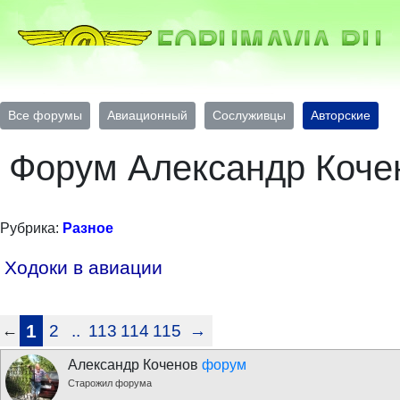
Все форумы
Авиационный
Сослуживцы
Авторские
Форум Александр Коче
Рубрика:
Разное
Ходоки в авиации
1
2
..
113
114
115
→
←
Александр Коченов
форум
Старожил форума