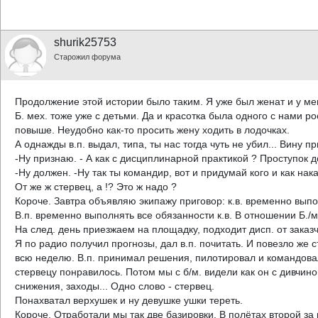
shurik25753
Старожил форума
Продолжение этой истории было таким. Я уже был женат и у ме
Б. мех. тоже уже с детьми. Да и красотка была одного с нами рос
повыше. Неудобно как-то просить жену ходить в лодочках.
А однажды в.п. выдал, типа, ты нас тогда чуть не убил... Вину п
-Ну признаю. - А как с дисциплинарной практикой ? Проступок д
-Ну должен. -Ну так ты командир, вот и придумай кого и как нака
От же ж стервец, а !? Это ж надо ?
Короче. Завтра объявляю экипажу приговор: к.в. временно выпо
В.п. временно выполнять все обязанности к.в. В отношении Б./м
На след. день приезжаем на площадку, подходит дисп. от заказчик
Я по радио получил прогнозы, дал в.п. почитать. И повезло же с
всю неделю. В.п. принимал решения, пилотировал и командовал.
стервецу понравилось. Потом мы с б/м. видели как он с дивчин
снижения, заходы... Одно слово - стервец.
Понахватал верхушек и ну девушке ушки тереть.
Короче. Отработали мы так две базировки. В полётах второй за