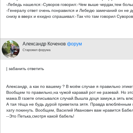
-Лебедь нашелся:-Суворов говорил:-Чем выше чердак,тем боль
-Генералу ответ очень понравился и Лебедю замечаний он не 
снизу в вверх и ехидно спрашивал:-Так что там говорил Суворо
Александр Коченов
форум
Старожил форума
| забанить ответить
Александр, а как по вашему ? В моём случае я правильно этике
Вообщем то правильно,на чужой каравай рот не разевай. Но эт
мама.В газете описывался случай.Вышла доця замуж,а зять влю
А тая тёща не будь дурой приветила зятя. Правда влюблённым
хату покинуть. Вообщем, Василий Иванович вам нравится Бабе
--Это Петька,смотря какой бабель!