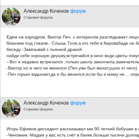
Александр Коченов
форум
Старожил форума
Едем на аэродром, Виктор Пич. с интересом разглядывает лиц
бланчем под глазом.- Слышь Толя,а кто тебя в Кировабаде не б
беседу:-Завязывай с пьянкой,дракой
найди себе хорошую деушку,встречайся,в кино води,цветы поку
--Вот я недавно встречался ,только школу закончила,замечател
-Виктор но и чего не женился (Пич уже был женат,ушла от него).
-Пич горько вздыхает,да я бы женился,если бы и маму не.....оп
Александр Коченов
форум
Старожил форума
Игорь Ефимов диссидент рассказывал как 90 летней бабушке 
-Чиновник:-Мадам у вас есть счёт в банке,больше тысячи долла