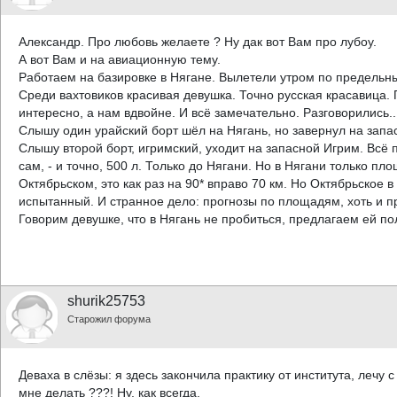
Александр. Про любовь желаете ? Ну дак вот Вам про лубоу.
А вот Вам и на авиационную тему.
Работаем на базировке в Нягане. Вылетели утром по предельны
Среди вахтовиков красивая девушка. Точно русская красавица. П
интересно, а нам вдвойне. И всё замечательно. Разговорились...
Слышу один урайский борт шёл на Нягань, но завернул на запа
Слышу второй борт, игримский, уходит на запасной Игрим. Всё
сам, - и точно, 500 л. Только до Нягани. Но в Нягани только пл
Октябрьском, это как раз на 90* вправо 70 км. Но Октябрьское 
испытанный. И странное дело: прогнозы по площадям, хоть и п
Говорим девушке, что в Нягань не пробиться, предлагаем ей п
shurik25753
Старожил форума
Деваха в слёзы: я здесь закончила практику от института, лечу с
мне делать ???! Ну, как всегда.