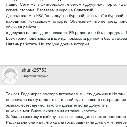
Ладно. Сели мы в Октябрьском, я бегом к другу-нач. порта, - 
южной стороне. Взлетаем и курс на Советский.
Докладываем в УВД "посадку" на буровой, и "вылет" с буровой 
находится. Показываем по карте. Объясняем, что её поезд прибуд
обычная работа,
а девушка на поезд не опоздала. Её радости не было предела. 
Всех троих поцеловала в щёчку, помахала ручкой и была таков
Нягань работать. Но это уже другие истории.
shurik25753
Старожил форума
Так вот. Года через полтора встречаем мы эту дивчину в Нягани
но сначала вахту надо отвезти, а ей ждать нашего возвращени
экипаж, естественно, такого издевательства допустить
никак не мог. Вновь охреневши от такой красоты...
Забрали красотку в кабину, заказчик посадил своих положенных 
Рассказала она нам, что сдала госы, защитила диплом и теперь 