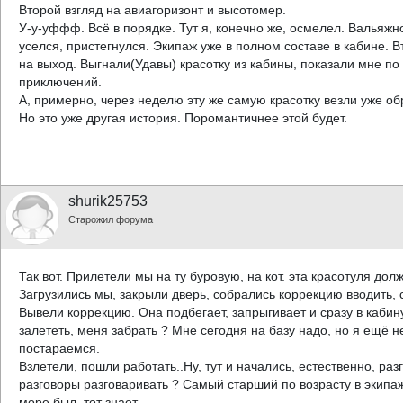
Второй взгляд на авиагоризонт и высотомер.
У-у-уффф. Всё в порядке. Тут я, конечно же, осмелел. Вальяжно
уселся, пристегнулся. Экипаж уже в полном составе в кабине. 
на выход. Выгнали(Удавы) красотку из кабины, показали мне по ку
приключений.
А, примерно, через неделю эту же самую красотку везли уже обр
Но это уже другая история. Поромантичнее этой будет.
shurik25753
Старожил форума
Так вот. Прилетели мы на ту буровую, на кот. эта красотуля дол
Загрузились мы, закрыли дверь, собрались коррекцию вводить, 
Вывели коррекцию. Она подбегает, запрыгивает и сразу в кабину
залететь, меня забрать ? Мне сегодня на базу надо, но я ещё н
постараемся.
Взлетели, пошли работать..Ну, тут и начались, естественно, раз
разговоры разговаривать ? Самый старший по возрасту в экипаже 
море был, тот знает.