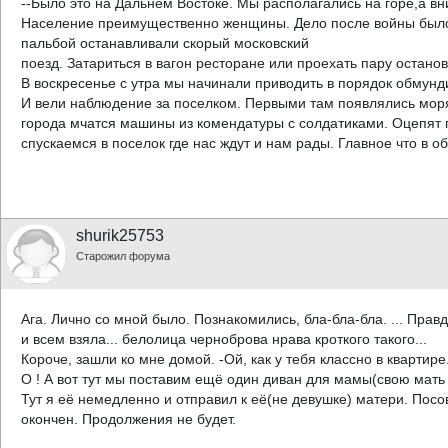
--Было это на Дальнем Востоке. Мы располагались на горе,а вн
Население преимущественно женщины. Дело после войны было.
пальбой останавливали скорый московский
поезд. Затариться в вагон ресторане или проехать пару останово
В воскресенье с утра мы начинали приводить в порядок обмунд
И вели наблюдение за поселком. Первыми там появлялись моря
города мчатся машины из комендатуры с солдатиками. Оцепят п
спускаемся в поселок где нас ждут и нам рады. Главное что в 
shurik25753
Старожил форума
Ага. Лично со мной было. Познакомились, бла-бла-бла. ... Пра
и всем взяла... белолица черноброва нрава кроткого такого...
Короче, зашли ко мне домой. -Ой, как у тебя классно в квартире..
О ! А вот тут мы поставим ещё один диван для мамы(свою мать
Тут я её немедленно и отправил к её(не девушке) матери. Пос
окончен. Продолжения не будет.