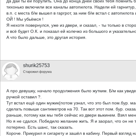
да дай ты ей порулить. Она до конца дней своих тебя помнить б
тихонько включили все каналы автопилота. Надели ей гарнитур,
в.п. с места б/м вышел в гаргрот, за ним б/м встал с автопилот
ОЙ ! Мы убьёмся !
Я нехотя повернулся, уже из двери, и сказал, - ты только в сто
и всё будет О.К. и показал ей колечко из большого и указательн
А что было дальше, это другая история.
shurik25753
Старожил форума
А про девушку, начало продолжения было жутким. Б/м как увидел
ручкой оставил ?.
Тут встал ещё один мужик(потом узнал, что это был пом.бур. ма
сделать повыше сантиметров на 70. Так вот этот пом. бур. сказа
раньше, потому как мы тебя сейчас из двери выкинем. Взял меня 
Но я не сдался. Победило желание жить. Я и заорал, что он не 
потеряно. Есть шанс, так сказать.
Короче. Прикурил я сигарету и зашёл в кабину. Первый взгляд на