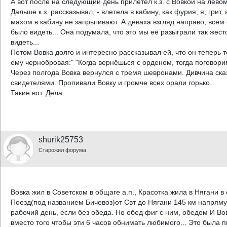
А вот после на следующий день прилетел к.з. с Вовкой на лево
Дальше к.з. рассказывал, - влетела в кабину, как фурия, я, гри
махом в кабину не запрыгивают. А деваха взгляд направо, всем 
было видеть... Она подумала, что это мы её разыграли так жесто
видеть...
Потом Вовка долго и интересно рассказывал ей, что он теперь 
ему чернобровая:" "Когда вернёшься с орденом, тогда поговори
Через полгода Вовка вернулся с тремя шевронами. Дивчина ска
свидетелями. Пропивали Вовку и громче всех орали горько.
Такие вот. Дела.
shurik25753
Старожил форума
Вовка жил в Советском в общаге а.п., Красотка жила в Нягани в
Поезд(под названием Бичевоз)от Свт до Нягани 145 км напряму
рабочий день, если без обеда. Но обед фиг с ним, обедом И Вов
вместо того чтобы эти 6 часов обнимать любимого... Это была п